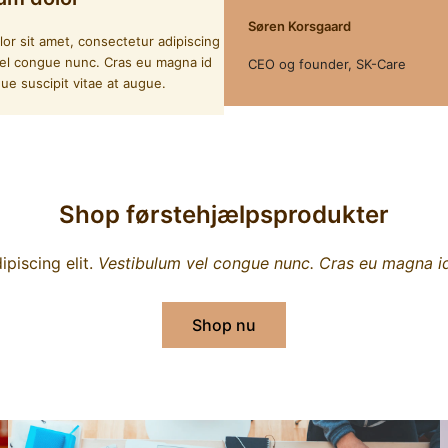
Søren Korsgaard
or sit amet, consectetur adipiscing
 vel congue nunc. Cras eu magna id
CEO og founder, SK-Care
ue suscipit vitae at augue.
Shop førstehjælpsprodukter
piscing elit.
Vestibulum vel congue nunc. Cras eu magna id
Shop nu