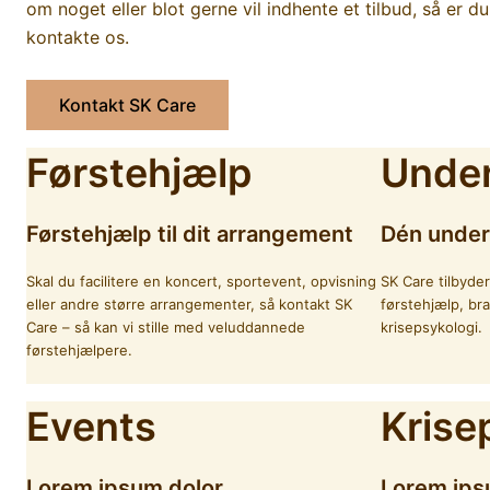
om noget eller blot gerne vil indhente et tilbud, så er 
kontakte os.
Kontakt SK Care
Førstehjælp
Under
Førstehjælp til dit arrangement
Dén under
Skal du facilitere en koncert, sportevent, opvisning
SK Care tilbyde
eller andre større arrangementer, så kontakt SK
førstehjælp, br
Care – så kan vi stille med veluddannede
krisepsykologi.
førstehjælpere.
Events
Krise
Lorem ipsum dolor
Lorem ips